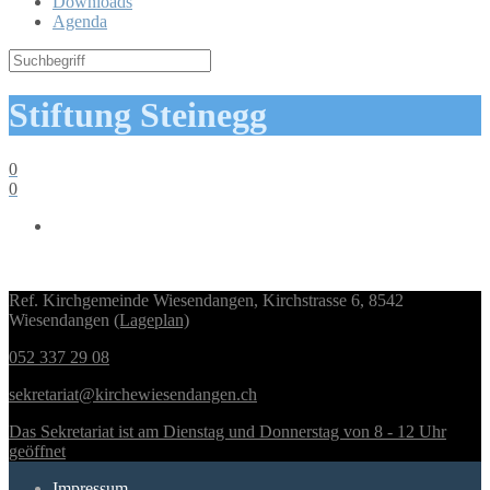
Downloads
Agenda
Stiftung Steinegg
0
0
Ref. Kirchgemeinde Wiesendangen, Kirchstrasse 6, 8542
Wiesendangen
(Lageplan)
052 337 29 08
sekretariat@kirchewiesendangen.ch
Das Sekretariat ist am Dienstag und Donnerstag von 8 - 12 Uhr
geöffnet
Impressum