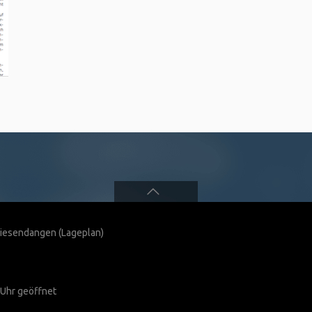
 Wiesendangen
(Lageplan)
 Uhr geöffnet