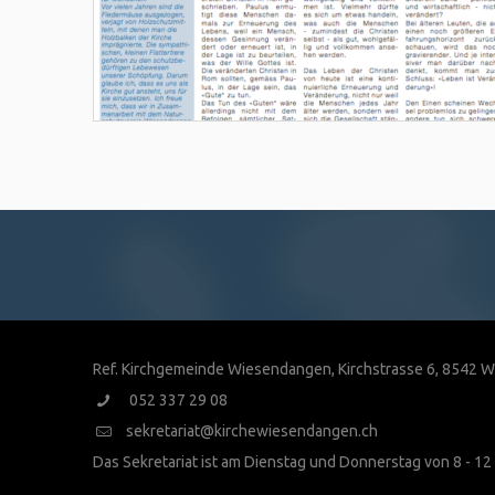
Ref. Kirchgemeinde Wiesendangen, Kirchstrasse 6, 8542
052 337 29 08
sekretariat@kirchewiesendangen.ch
Das Sekretariat ist am Dienstag und Donnerstag von 8 - 12