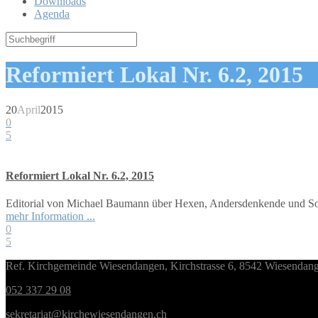
Downloads
Agenda
Reformiert Lokal Nr. 6.2, 2015
20
April
2015
0
5
Reformiert Lokal Nr. 6.2, 2015
Editorial von Michael Baumann über Hexen, Andersdenkende und Sond
mehr Information ...
0
5
Ref. Kirchgemeinde Wiesendangen, Kirchstrasse 6, 8542 Wiesenda
052 337 29 08
sekretariat@kirchewiesendangen.ch