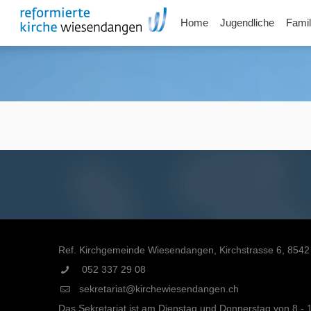
Home
Jugendliche
Famil
Ref. Kirchgemeinde Wiesendangen, Kirchstrasse 6, 85
052 337 29 08
sekretariat@kirchewiesendangen.ch
Das Sekretariat ist am Dienstag und Donnerstag von 8 - 