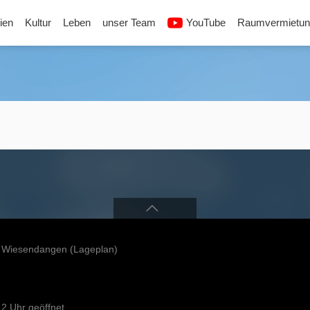
ien
Kultur
Leben
unser Team
YouTube
Raumvermietun
42 Wiesendangen
(Lageplan)
12 Uhr geöffnet