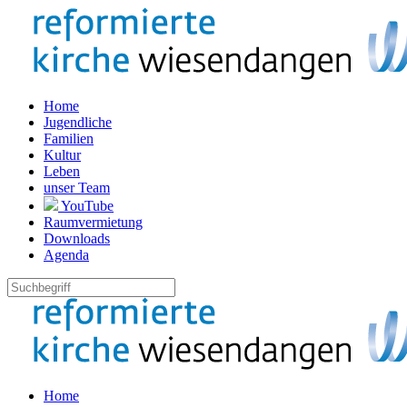
Home
Jugendliche
Familien
Kultur
Leben
unser Team
YouTube
Raumvermietung
Downloads
Agenda
Home