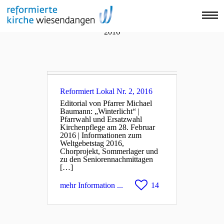
Home
Reformiert Lokal Nr. 2,
Jugendliche
2016
Familien
Kultur
Leben
unser Team
Reformiert Lokal Nr. 2, 2016
Editorial von Pfarrer Michael
YouTube
Baumann: „Winterlicht“ |
Pfarrwahl und Ersatzwahl
Raumvermietung
Kirchenpflege am 28. Februar
2016 | Informationen zum
Downloads
Weltgebetstag 2016,
Chorprojekt, Sommerlager und
Agenda
zu den Seniorennachmittagen
[…]
mehr Information ...
14