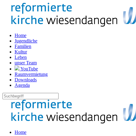
Home
Jugendliche
Familien
Kultur
Leben
unser Team
YouTube
Raumvermietung
Downloads
Agenda
Home