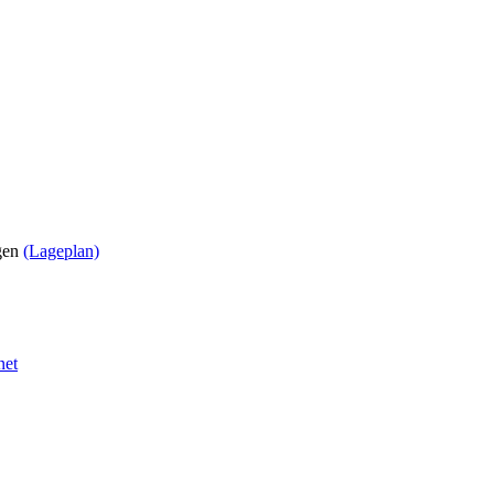
ngen
(Lageplan)
net