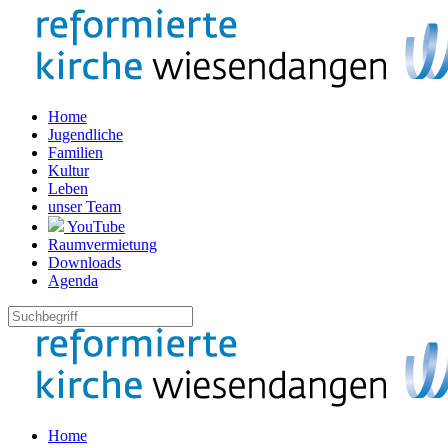
Home
Jugendliche
Familien
Kultur
Leben
unser Team
YouTube
Raumvermietung
Downloads
Agenda
Home