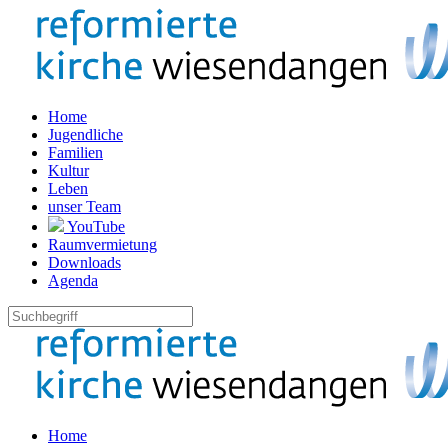
Home
Jugendliche
Familien
Kultur
Leben
unser Team
YouTube
Raumvermietung
Downloads
Agenda
Home