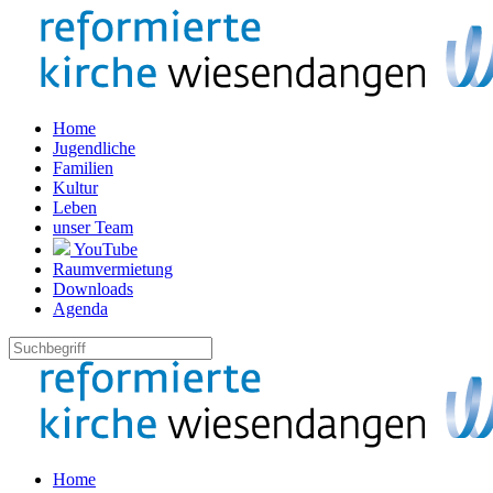
Home
Jugendliche
Familien
Kultur
Leben
unser Team
YouTube
Raumvermietung
Downloads
Agenda
Home