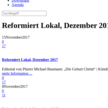
Downloads
Agenda
Reformiert Lokal, Dezember 20
15
November
2017
0
17
Reformiert Lokal, Dezember 2017
Editorial von Pfarrer Michael Baumann: „Die Geburt Christi“ | Künd
mehr Information ...
0
17
8
November
2017
0
11