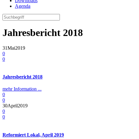
Downloads
Agenda
Jahresbericht 2018
31
Mai
2019
0
0
Jahresbericht 2018
mehr Information ...
0
0
30
April
2019
0
0
Reformiert Lokal, April 2019