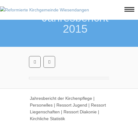
Home
Jahresbericht
Jugendliche
2015
Familien
Kultur
Leben
unser Team
YouTube
Raumvermietung
Jahresbericht der Kirchenpflege |
Downloads
Personelles | Ressort Jugend | Ressort
Liegenschaften | Ressort Diakonie |
Agenda
Kirchliche Statistik