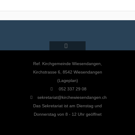
Ref. Kirchgemeinde Wiesendangen,
Kirchstrasse 6, 8542 Wiesendangen
(Lageplan)
052 337 29 08
sekretariat@kirchewiesendangen.ch
Das Sekretariat ist am Dienstag und
Donnerstag von 8 - 12 Uhr geöffnet