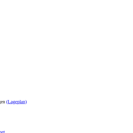
ngen
(Lageplan)
net