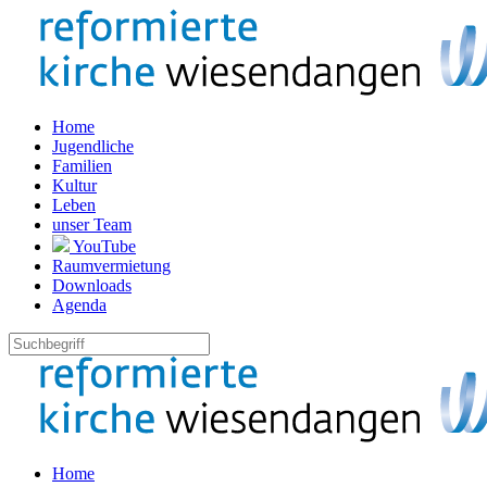
Home
Jugendliche
Familien
Kultur
Leben
unser Team
YouTube
Raumvermietung
Downloads
Agenda
Home