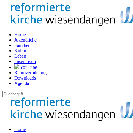
Home
Jugendliche
Familien
Kultur
Leben
unser Team
YouTube
Raumvermietung
Downloads
Agenda
Home