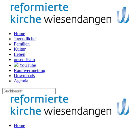
Home
Jugendliche
Familien
Kultur
Leben
unser Team
YouTube
Raumvermietung
Downloads
Agenda
Home