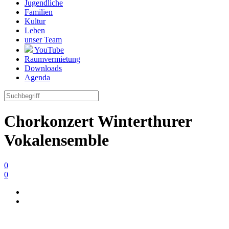
Jugendliche
Familien
Kultur
Leben
unser Team
YouTube
Raumvermietung
Downloads
Agenda
Chorkonzert Winterthurer
Vokalensemble
0
0