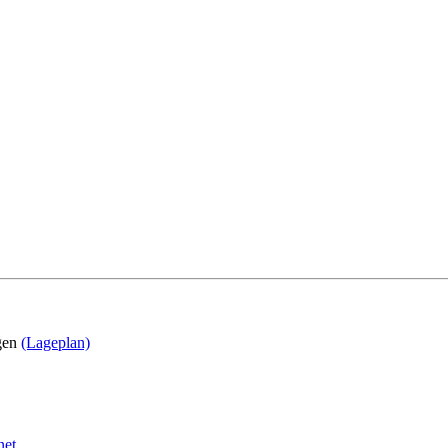
ngen
(Lageplan)
net