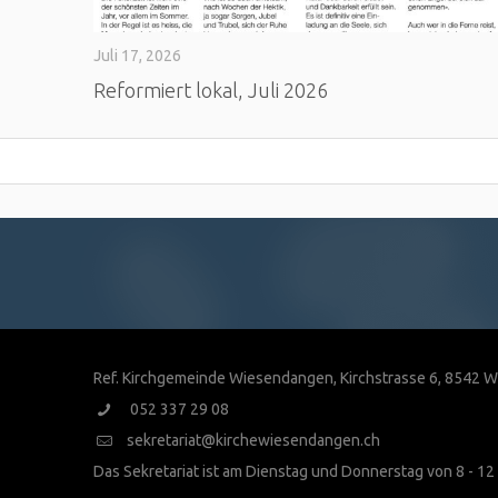
Juli 17, 2026
Reformiert lokal, Juli 2026
Ref. Kirchgemeinde Wiesendangen, Kirchstrasse 6, 8542
052 337 29 08
sekretariat@kirchewiesendangen.ch
Das Sekretariat ist am Dienstag und Donnerstag von 8 - 12