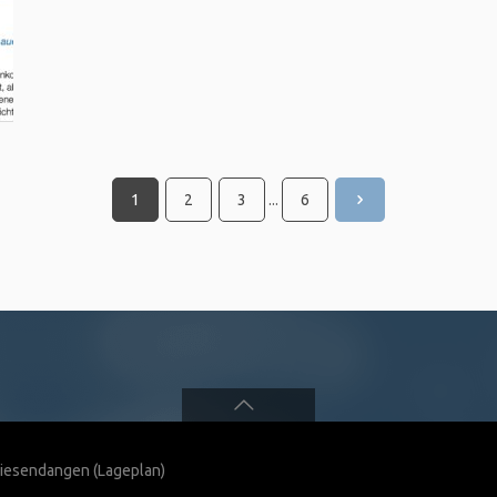
1
2
3
...
6
 Wiesendangen
(Lageplan)