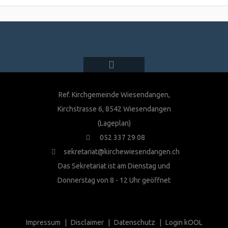
Ref. Kirchgemeinde Wiesendangen,
Kirchstrasse 6, 8542 Wiesendangen
(Lageplan)
052 337 29 08
sekretariat@kirchewiesendangen.ch
Das Sekretariat ist am Dienstag und
Donnerstag von 8 - 12 Uhr geöffnet
Impressum
Disclaimer
Datenschutz
Login kOOL