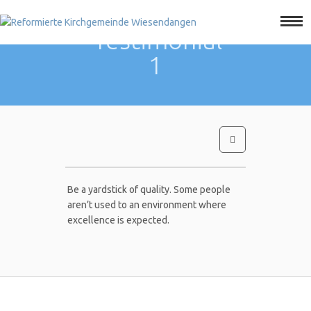
Home
Testimonial
Jugendliche
1
Familien
Kultur
Leben
unser Team
YouTube
Be a yardstick of quality. Some people
Raumvermietung
aren’t used to an environment where
excellence is expected.
Downloads
Agenda